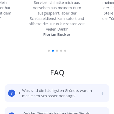
 Mein
Service! Ich hatte mich aus
meine
er hat
Versehen aus meinem Büro
der Sc
mit dem
ausgesperrt, aber der
Stell
”
Schlüsseldienst kam sofort und
die Tür
öffnete die Tür in kürzester Zeit.
Vielen Dank!”
Florian Becker
FAQ
Was sind die häufigsten Gründe, warum
man einen Schlosser benötigt?
Welche Dienstleistungen bieten Sie als